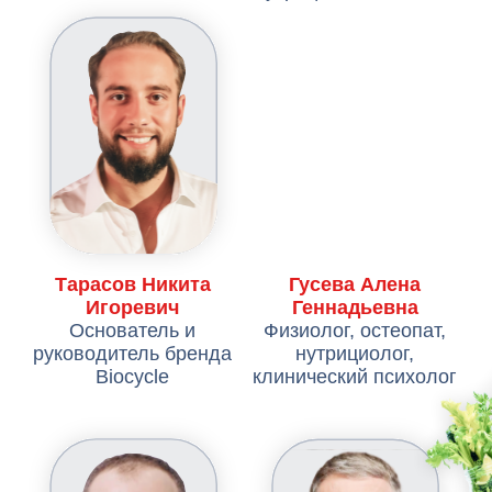
Видео с
прошлого
форума