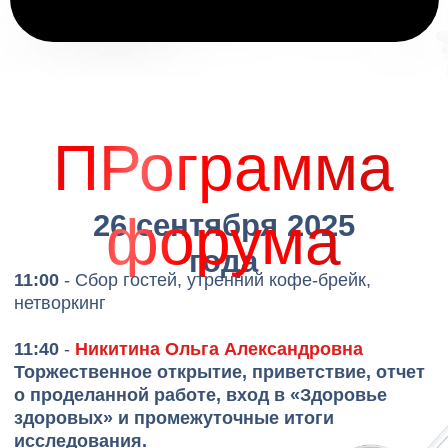
2 блок:
15:20
-
Нехорошкова Анастасия Сергеевна
Должность:
Интегративный нутрициолог,
руководитель Ассоциации нутрициологов и
коучей по здоровью г. Москва.
Тема:
Уточняется.
15:40
-
Латышев Николай Павлович
Должность:
Основатель и генеральный
директор стоматологических клиник Future
Smile и IT-компании Future IT Pro. Владелец
компании Инертразвитие.
Тема:
ИИ в стоматологии: от диагностики до
прибыли.
16:00
-
Шокур Светлана Юрьевна
Должность:
Врач-эндокринолог с 10-летним
опытом, преподаватель и научный сотрудник
Государственного клинического научного
центра Московской области — института
имени М. Ф. Владимирского.
Амбассадор
бренда «ПЕРВЫЙ ЖИВОЙ КОЛЛАГЕН».
Тема:
Уточняется.
16:20
-
Дальникова Дарья Павловна
Должность:
Практикующий интегративный
врач-стоматолог.
Тема:
Больше чем улыбка: целостный подход
к здоровью пациента в стоматологическом
кресле.