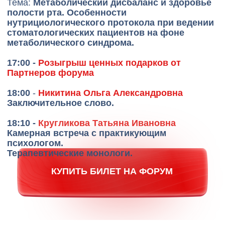
Екатерина
Дальникова Дарья
Михайловна
Павловна
Мальцева
Практикующий
Врач стоматолог-
интегративный
хирург, имплантолог,
врач-стоматолог
ортопед . Врач
превентивной
стоматологии,
нутрициолог, нутри-
генетик
Виктория
Шокур Светлана
Александровна
Юрьевна
Романова
Врач-эндокринолог с
Кандидат
10-летним опытом,
медицинских наук,
преподаватель и
врач акушер-
научный сотрудник
гинеколог,
института имени
репродуктолог, врач
М. Ф. Владимирского.
УЗД, зам. глав врача
Амбассадор бренда