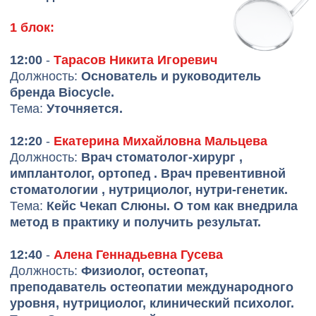
16:40
-
Никитина Ольга Александровна
Должность:
Президент и основатель
Ассоциации интегративной стоматологии и
экологии человека, практикующий врач-
стоматолог, нутрициолог.
Тема:
Новый формат стоматологического
бизнеса через понятие "предболезнь".
Зелёная стоматология.
17:00 -
Моргунова Мария Аркадьевна
Должность:
Врач-дерматокосметолог,
дерматоонколог, специалист по
превентивной медицине.
Тема:
Метаболический дисбаланс и здоровье
полости рта. Особенности
нутрициологического протокола при ведении
стоматологических пациентов на фоне
метаболического синдрома.
17:00 -
Розыгрыш ценных подарков от
Партнеров форума
18:00
-
Никитина Ольга Александровна
Заключительное слово.
18:10 -
Кругликова Татьяна Ивановна
Камерная встреча с практикующим
психологом.
Терапевтические монологи.
КУПИТЬ БИЛЕТ НА ФОРУМ