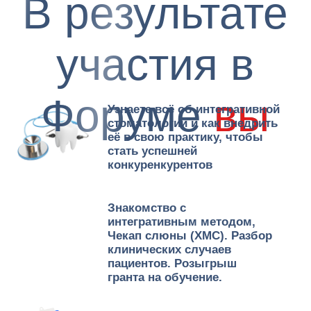
Познакомитесь с продукцией
партнеров форума,
одобренной ассоциацией
интегративных
стоматологов.
Познакомитесь с
сообществом
интегративных
стоматологов и
единомышленников
Зададите вопросы лидерам
рынка и спикерам форума