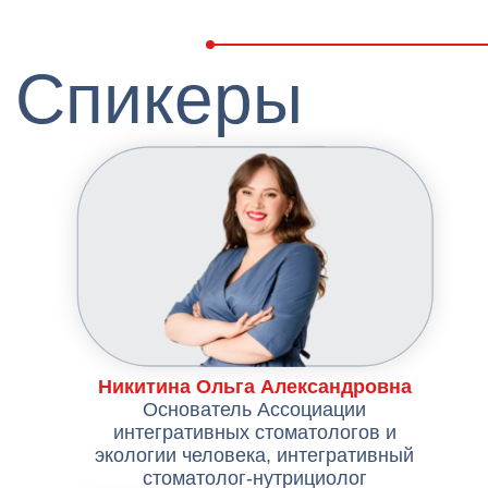
по развитию
«ПЕРВЫЙ ЖИВОЙ
«Клиника+1» Москва
КОЛЛАГЕН»
Кругликова Татьяна
Ивановна
Женский энергокоуч,
психолог
(опыт >5 лет, >100
клиентов).
Создатель, автор и
ведущая терапевтических
стендапов «Я
ЖЕНЩИНА!»
КУПИТЬ БИЛЕТ НА ФОРУМ