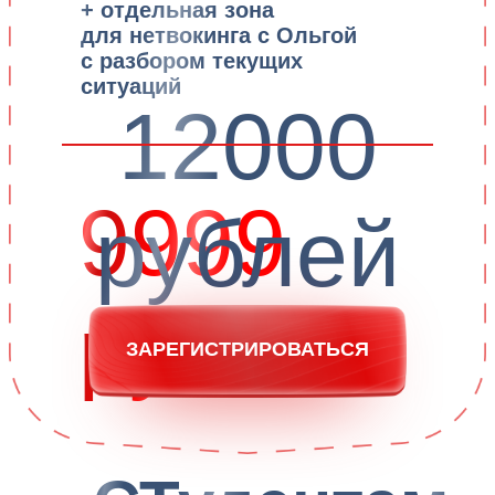
Лидер на российском
Производитель
рынке
стоматологического
продуктов для здоровья и
оборудования
красоты на основе
и расходных
коллагена
материалов
Производитель
Производитель
натуральных специй и
минеральной воды
смесей для
использования в
кулинарии
Производитель
Сеть кафе с гавайским
правильных
блюдом поке
и полезных масел и
жиров