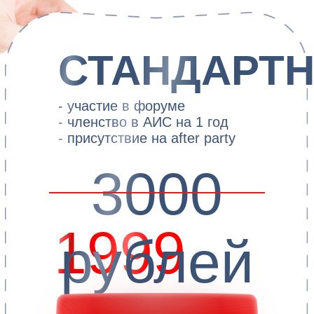
МЕСТО
ПРОВЕДЕНИЯ
Конгресс-центр
ФОРУМА
Яровит Холл
Москва, ул. Большая
Якиманка 26.
Станция метро
Полянка и метро
Октябрьская