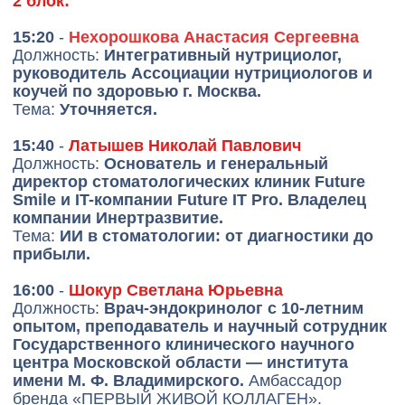
стоматологических
стоматолог-терапевт
клиник Future Smile и
высшей категории,
IT-компании Future IT
стоматолог-
Pro. Владелец
пародонтолог,
компании
стоматолог-хирург
Инертразвитие
Нехорошкова
Скибицкая Мария
Анастасия Сергеевна
Владиславовна
Интегративный
Врач эндокринолог-
нутрициолог,
диетолог, терапевт.
руководитель
Врач превентивной
Ассоциации
и антивозрастной
нутрициологов и коучей
медицины.
по здоровью г. Москва
Медицинский советник
бренда Biogena