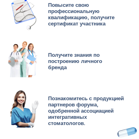
Если вы
согласны
с
тем, что:
важно не «залатать дырку»,
а решить проблему,
чтобы она
не возникла снова
лечение одного заболевания
не должно
приводить
к возникновению другого
стоматология не должна
ассоциироваться с болью
и дискомфортом у пациентов
уставший стоматолог не может
оказывать услугу
на высоком
уровне
для улучшения качества лечения
необходимо постоянно обучаться
новому
- мы в ответе за маленьких
пациентов и мы растим здоровое
будущее