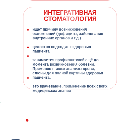
участия в
ИНТЕГРАТИВНАЯ
Форуме
вы
Узнаете всё об интегративной
СТОМАТОЛОГИЯ
стоматологии и как внедрить
её в свою практику, чтобы
стать успешней
ищет причину возникновения
конкуренкурентов
осложнений (дефициты, заболевания
внутренних органов и т.д.)
Знакомство с
целостно подходит к здоровью
пациента
интегративным методом,
Чекап слюны (ХМС). Разбор
занимается профилактикой ещё до
клинических случаев
момента возникновения болезни.
пациентов. Розыгрыш
Применяет также анализы крови,
гранта на обучение.
слюны для полной картины здоровья
пациента.
Повысите свою
это врачевание, применение всех своих
профессиональную
медицинских знаний
квалификацию, получите
сертификат участника
Получите знания по
построению личного
бренда