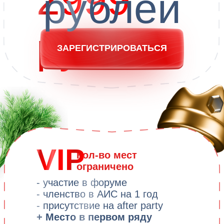
управления
лабораторной
стоматологической
диагностикой
клиникой
Производители
Единственный
уникальных
биорепарант
мультипептидных
в стоматологии
биорегуляторных
оздоровительных средств
Эксклюзивный
дистрибьютер
международной
Интернет-магазин
биотехнической
микронутриентов
компании Supreme
из Австрии
Pharmatech Ltd в России
Производитель
Эксклюзивный
натуральных средств
дистрибьютор
гигиены полости рта,
продукции HERBADENT
производство Чехия