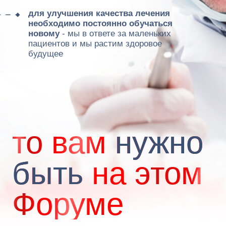
Должность:
Основатель и руководитель
бренда Biocycle.
Тема:
Уточняется.
12:20
-
Екатерина Михайловна Мальцева
Должность:
Врач стоматолог-хирург ,
имплантолог, ортопед . Врач превентивной
стоматологии , нутрициолог, нутри-генетик.
Тема:
Кейс Чекап Слюны. О том как внедрила
метод в практику и получить результат.
12:40
-
Алена Геннадьевна Гусева
Должность:
Физиолог, остеопат,
преподаватель остеопатии международного
уровня, нутрициолог, клинический психолог.
Тема:
Остеопатический подход в
стоматологии: тело, прикус, череп.
13:00
-
Виктория Александровна Романова
Должность:
Кандидат медицинских наук, врач
акушер-гинеколог, репродуктолог, врач УЗД,
зам. глав врача по развитию «Клиника+1»
Москва.
Тема:
Влияние Микробиоты полости рта на
зачатие и течение беременности.
13:20
-
Любомирский Геннадий Борисович