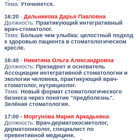
Моргунова Мария
Антосик Рима
Аркадьевна
Мураджановна
Врач-
Клинический директор
дерматокосметолог,
Multipeptides, к.м.н.,
дерматоонколог,
врач стоматолог-
специалист по
ортодонт, врач
превентивной
интегративной
медицине
медицины, косметолог,
нутрициолог