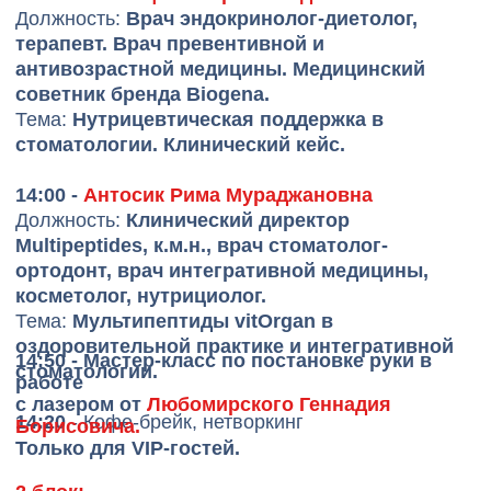
Тарасов Никита
Гусева Алена
Игоревич
Геннадьевна
Основатель и
Физиолог, остеопат,
руководитель бренда
нутрициолог,
Biocycle
клинический психолог
Латышев Николай
Любомирский
Павлович
Геннадий Борисович
Основатель и
Доктор медицинских
генеральный директор
наук, профессор, врач-