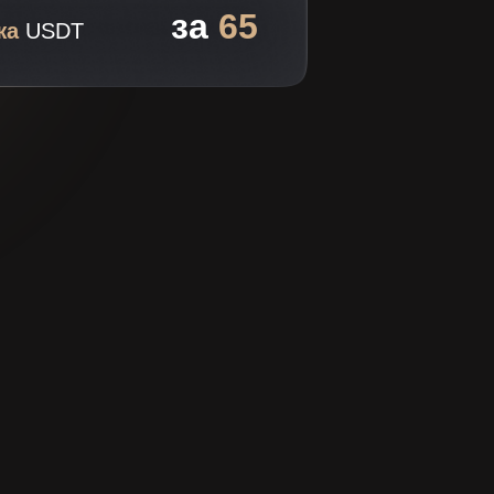
за
65
жа
USDT