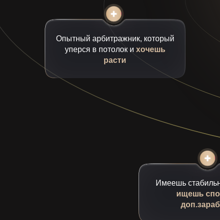
Опытный арбитражник, который
уперся в потолок и
хочешь
расти
Имеешь стабильн
ищешь сп
доп.зараб