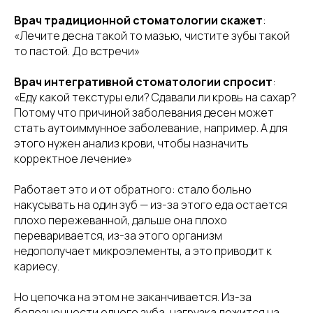
Врач традиционной стоматологии скажет
:
«Лечите десна такой то мазью, чистите зубы такой
то пастой. До встречи»
Врач интегративной стоматологии спросит
:
«Еду какой текстуры ели? Сдавали ли кровь на сахар?
Потому что причиной заболевания десен может
стать аутоиммунное заболевание, например. А для
этого нужен анализ крови, чтобы назначить
корректное лечение»
Работает это и от обратного: стало больно
накусывать на один зуб — из-за этого еда остается
плохо пережеванной, дальше она плохо
переваривается, из-за этого организм
недополучает микроэлементы, а это приводит к
кариесу.
Но цепочка на этом не заканчивается. Из-за
болезненности одного зуба, нагрузка ложится на